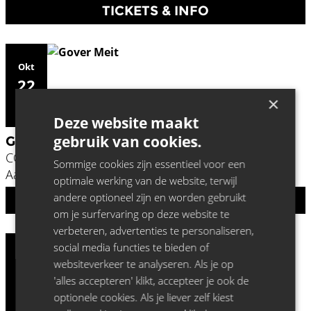
TICKETS & INFO
Okt
22
×
2026
Deze website maakt
gebruik van cookies.
GOVER MEIT
CC De Werf,
Sommige cookies zijn essentieel voor een
Aalst
optimale werking van de website, terwijl
andere optioneel zijn en worden gebruikt
UITVERKOCHT
om je surfervaring op deze website te
verbeteren, advertenties te personaliseren,
social media functies te bieden of
Okt
websiteverkeer te analyseren. Als je op
22
'alles accepteren' klikt, accepteer je ook de
2026
optionele cookies. Als je liever zelf kiest