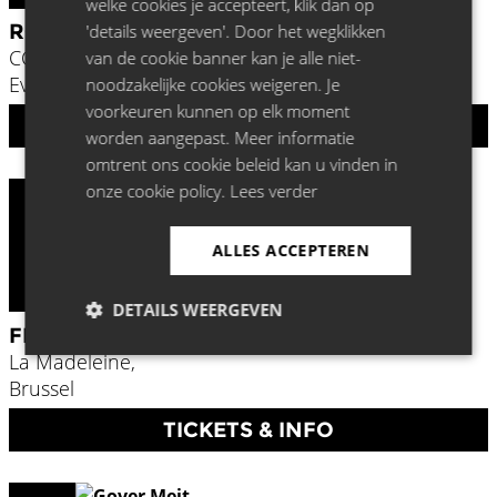
welke cookies je accepteert, klik dan op
ROBRECHT VANDEN THOREN
'details weergeven'. Door het wegklikken
CC Evergem,
van de cookie banner kan je alle niet-
Evergem
noodzakelijke cookies weigeren. Je
voorkeuren kunnen op elk moment
UITVERKOCHT
worden aangepast. Meer informatie
omtrent ons cookie beleid kan u vinden in
onze cookie policy.
Lees verder
Okt
22
ALLES ACCEPTEREN
2026
DETAILS WEERGEVEN
FRANCESCO DE CARLO
La Madeleine,
Brussel
TICKETS & INFO