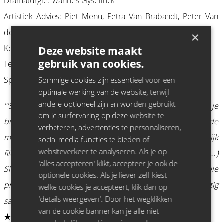
Dramaturgie: Wannes Gyselinck
Artistiek Advies: Piet Menu, Petra Van Brabandt, Peter Van
den Eede
×
Kostuumontwerp: Ilse Vermeulen
Deze website maakt
gebruik van cookies.
Techniek: Dimitri Devos
Spreiding: Jimmie Dimmick
Sommige cookies zijn essentieel voor een
optimale werking van de website, terwijl
andere optioneel zijn en worden gebruikt
"'Sartre & de Beauvoir’ is zó meeslepend uitgevoerd dat je
om je surfervaring op deze website te
bijna hallucinerend de zaal uit loopt. (…) een geraffineerde
verbeteren, advertenties te personaliseren,
mix van biografische wetenswaardigheden en toegankelijk
social media functies te bieden of
websiteverkeer te analyseren. Als je op
filosoferen over relaties, seks, politiek en maatschappij. (…)
'alles accepteren' klikt, accepteer je ook de
Sien Eggers en Frank Focketyn leveren een formidabele
optionele cookies. Als je liever zelf kiest
prestatie. In deze voorstelling valt hun talent prachtig
welke cookies je accepteert, klik dan op
'details weergeven'. Door het wegklikken
samen."
van de cookie banner kan je alle niet-
★★★★★ Hein Janssen in De Volkskrant