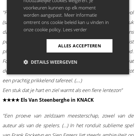
noodzakelijke cookies weigeren. Je
voorkeuren kunnen op elk moment
"Frank Focketyn en Sien Eggers excelleren in liefdevol
worden aangepast. Meer informatie
(samen)zijn tijdens 'Sartre en de Beauvoir’. (…) een rijk stuk
omtrent ons cookie beleid kan u vinden in
onze cookie policy.
Lees verder
dat beide filosofen niet idealiseert maar als feilbare wezens
portretteert. (…) Een dialoog waarin elk woord op de juist
ALLES ACCEPTEREN
plaats staat (…) Precies dát maakt dit stuk uitmuntend.
Focketyn en Eggers doen met Van Brabandts woorden wat
DETAILS WEERGEVEN
de spots met het scènebeeld doen: ze lichten de boel op tot
een prachtig prikkelend tafereel. (…)
Een stuk dat je hart en ziel warmt als een fiere lentezon”
★★★★ Els Van Steenberghe in KNACK
"Een proeve van zeldzaam meesterschap, zowel van de
auteur als van de spelers. (...) In het ronduit sublieme spel
van Frank Focketyn en Sien Eggers ligt steeds ambiguïteit op