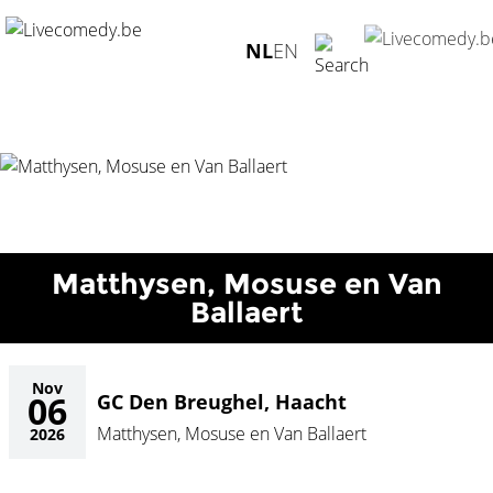
Home
/
Agenda
/
Matthysen, Mosuse en Van Ballaert
/
GC
NL
EN
Den Breughel, Haacht - 06.11.2026
Matthysen, Mosuse en Van
Ballaert
Nov
06
GC Den Breughel, Haacht
Matthysen, Mosuse en Van Ballaert
2026