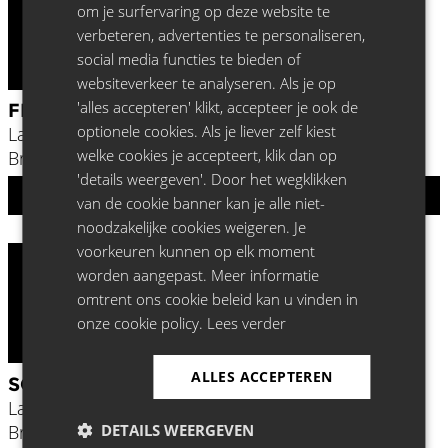
Okt
om je surfervaring op deze website te
22
verbeteren, advertenties te personaliseren,
2026
social media functies te bieden of
websiteverkeer te analyseren. Als je op
'alles accepteren' klikt, accepteer je ook de
FRANCESCO DE CARLO
optionele cookies. Als je liever zelf kiest
La Madeleine,
welke cookies je accepteert, klik dan op
Brussel
'details weergeven'. Door het wegklikken
TICKETS & INFO
van de cookie banner kan je alle niet-
noodzakelijke cookies weigeren. Je
voorkeuren kunnen op elk moment
worden aangepast. Meer informatie
Okt
omtrent ons cookie beleid kan u vinden in
26
onze cookie policy.
Lees verder
2026
ALLES ACCEPTEREN
SOOSHI MANGO
La Madeleine,
DETAILS WEERGEVEN
Brussel