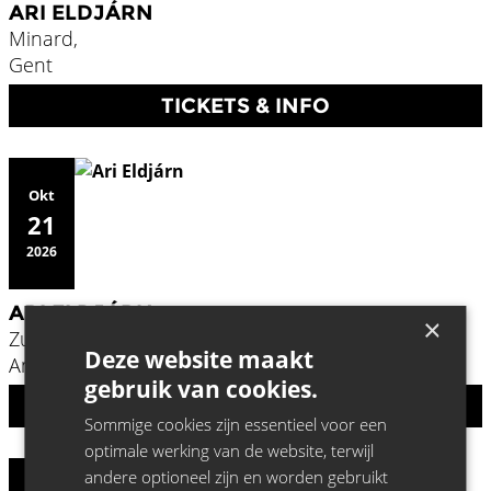
ARI ELDJÁRN
Minard,
Gent
TICKETS & INFO
Okt
21
2026
ARI ELDJÁRN
×
Zuiderpershuis,
Deze website maakt
Antwerpen
gebruik van cookies.
TICKETS & INFO
Sommige cookies zijn essentieel voor een
optimale werking van de website, terwijl
andere optioneel zijn en worden gebruikt