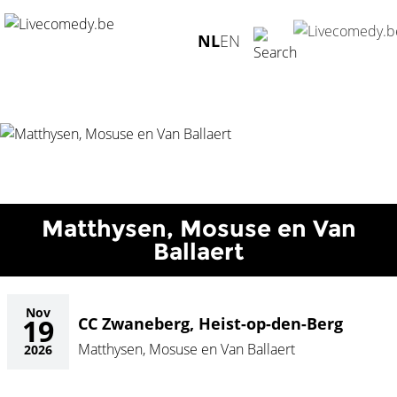
Home
/
Agenda
/
Matthysen, Mosuse en Van Ballaert
/
CC
NL
EN
Zwaneberg, Heist-op-den-Berg - 19.11.2026
Matthysen, Mosuse en Van
Ballaert
Nov
19
CC Zwaneberg, Heist-op-den-Berg
Matthysen, Mosuse en Van Ballaert
2026