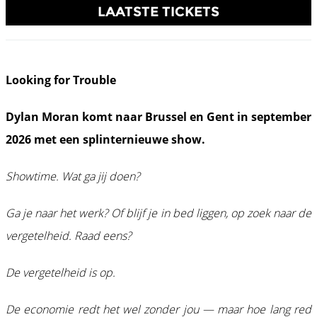
LAATSTE TICKETS
Looking for Trouble
Dylan Moran komt naar Brussel en Gent in september
2026 met een splinternieuwe show.
Showtime. Wat ga jij doen?
Ga je naar het werk? Of blijf je in bed liggen, op zoek naar de
vergetelheid. Raad eens?
De vergetelheid is op.
De economie redt het wel zonder jou — maar hoe lang red