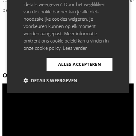
voor uitverkochte zalen door heel Italië en trok bijna 40.000
'details weergeven'. Door het wegklikken
bezoekers.
van de cookie banner kan je alle niet-
noodzakelijke cookies weigeren. Je
voorkeuren kunnen op elk moment
worden aangepast. Meer informatie
omtrent ons cookie beleid kan u vinden in
onze cookie policy.
Lees verder
ALLES ACCEPTEREN
Ontdek meer Francesco De Carlo:
DETAILS WEERGEVEN