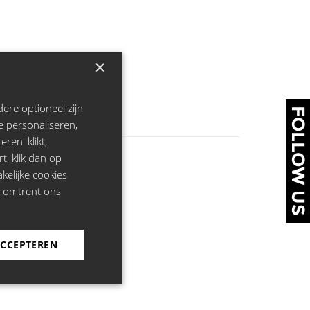
×
ere optioneel zijn
FOLLOW US
e personaliseren,
ren' klikt,
rt, klik dan op
kelijke cookies
e omtrent ons
ACCEPTEREN