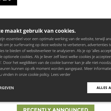
e maakt gebruik van cookies.
jn essentieel voor een optimale werking van de website, terwijl and
t om je surfervaring op deze website te verbeteren, advertenties t
ies te bieden of websiteverkeer te analyseren. Als je op 'alles accepte
out
Shows:
 optionele cookies. Als je liever zelf kiest welke cookies je acceptee
'. Door het wegklikken van de cookie banner kan je alle niet-noodza
Espace Lumen, Brussel
rkeuren kunnen op elk moment worden aangepast. Meer informati
u vinden in onze cookie policy.
Lees verder
ERGEVEN
ALLES 
RECENTLY ANNOUNCED