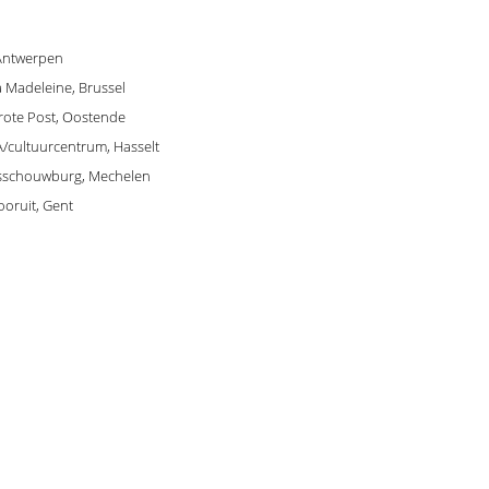
 Antwerpen
La Madeleine, Brussel
Grote Post, Oostende
A/cultuurcentrum, Hasselt
adsschouwburg, Mechelen
ooruit, Gent