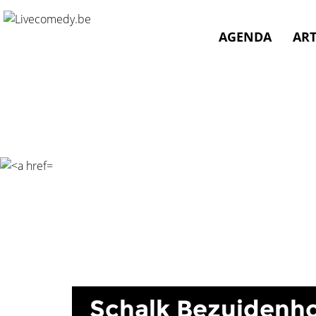
Schalk Bezuidenhout">
AGENDA
ART
Schalk Bezuidenh