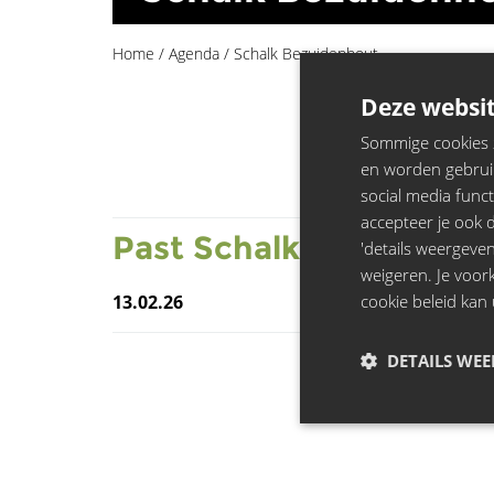
Home
/
Agenda
/
Schalk Bezuidenhout
Deze websit
Sommige cookies zi
en worden gebruik
social media funct
accepteer je ook de
Past
Schalk Bezuidenh
'details weergeven
weigeren. Je voo
cookie beleid kan 
13.02.26
DETAILS WE