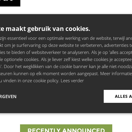
e maakt gebruik van cookies.
jn essentieel voor een optimale werking van de website, terwijl and
t om je surfervaring op deze website te verbeteren, advertenties t
ies te bieden of websiteverkeer te analyseren. Als je op 'alles accepte
 optionele cookies. Als je liever zelf kiest welke cookies je acceptee
out
Shows:
'. Door het wegklikken van de cookie banner kan je alle niet-noodza
rkeuren kunnen op elk moment worden aangepast. Meer informati
u vinden in onze cookie policy.
Lees verder
Espace Lumen, Brussels
ERGEVEN
ALLES 
RECENTLY ANNOUNCED