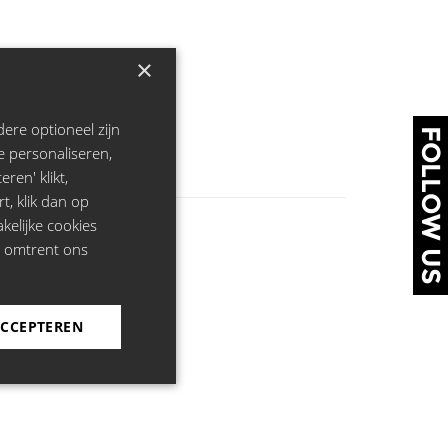
×
ere optioneel zijn
FOLLOW US
e personaliseren,
ren' klikt,
rt, klik dan op
kelijke cookies
e omtrent ons
ACCEPTEREN