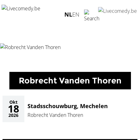
Home
/
Agenda
/
Robrecht Vanden Thoren
/
NL
EN
Stadsschouwburg, Mechelen - 18.10.2026
Robrecht Vanden Thoren
Okt
18
Stadsschouwburg, Mechelen
Robrecht Vanden Thoren
2026