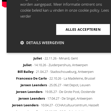
worden aangepast. Meer informatie omtrent ons
cookie beleid kan u vinden in onze cookie policy.
Lees
verder
ALLES ACCEPTEREN
DETAILS WEERGEVEN
RECENTLY ANNOUNCED
Juliet
- 22.11.26 - Minard, Gent
Juliet
- 14.10.26 - Zuiderpershuis, Antwerpen
Bill Bailey
- 21.04.27 - Stadsschouwburg, Antwerpen
Francesco De Carlo
- 22.10.26 - La Madeleine, Brussel
Jeroen Leenders
- 25.05.27 - Het Depot, Leuven
Jeroen Leenders
- 19.05.27 - De Grote Post, Oostende
Jeroen Leenders
- 17.04.27 - De Singel, Antwerpen
Jeroen Leenders
- 10.04.27 - CCHA/cultuurcentrum, Hasselt