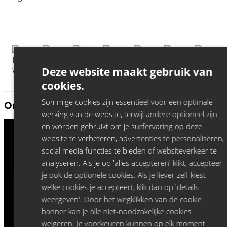
Deze website maakt gebruik van
cookies.
Sommige cookies zijn essentieel voor een optimale
Ontdek meer Jeroen Leenders:
werking van de website, terwijl andere optioneel zijn
en worden gebruikt om je surfervaring op deze
website te verbeteren, advertenties te personaliseren,
social media functies te bieden of websiteverkeer te
analyseren. Als je op 'alles accepteren' klikt, accepteer
je ook de optionele cookies. Als je liever zelf kiest
welke cookies je accepteert, klik dan op 'details
weergeven'. Door het wegklikken van de cookie
banner kan je alle niet-noodzakelijke cookies
weigeren. Je voorkeuren kunnen op elk moment