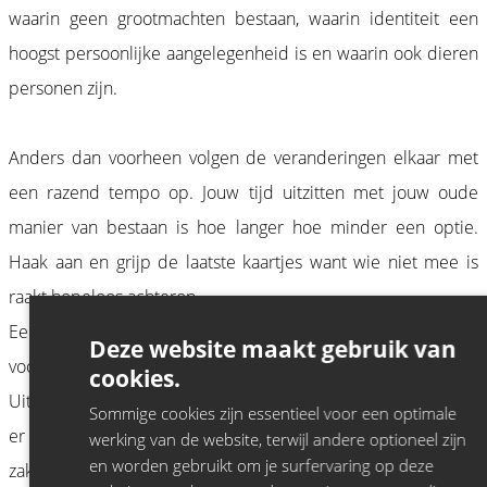
waarin geen grootmachten bestaan, waarin identiteit een
hoogst persoonlijke aangelegenheid is en waarin ook dieren
personen zijn.
Anders dan voorheen volgen de veranderingen elkaar met
een razend tempo op. Jouw tijd uitzitten met jouw oude
manier van bestaan is hoe langer hoe minder een optie.
Haak aan en grijp de laatste kaartjes want wie niet mee is
raakt hopeloos achterop.
Een zaalshow met afgewerkte grappen op volle snelheid
Deze website maakt gebruik van
voor wie de dingen liever niet aan het toeval overlaat.
cookies.
Uiteraard zal het er anarchistisch aantoe gaan. Jeroen streeft
Sommige cookies zijn essentieel voor een optimale
er immers naar de mens al lachend in te laten stemmen met
werking van de website, terwijl andere optioneel zijn
en worden gebruikt om je surfervaring op deze
zaken waar die het stellig mee oneens is.