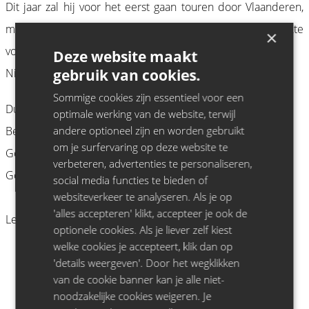
Dit jaar zal hij voor het eerst gaan touren door Vlaanderen,
met een speciaal voor de Belgen op maat gemaakte
×
voorstelling: 'LARIE’
Deze website maakt
gebruik van cookies.
Niets is wat het lijkt, en alles lijkt op niets.
Sommige cookies zijn essentieel voor een
Dus oordeelt u zelf.
optimale werking van de website, terwijl
andere optioneel zijn en worden gebruikt
Bent u er klaar voor of toch liever klaar mee?
om je surfervaring op deze website te
Gover Meit is Het Beest.
verbeteren, advertenties te personaliseren,
Gover Meit zwetst maar wat.
social media functies te bieden of
websiteverkeer te analyseren. Als je op
'alles accepteren' klikt, accepteer je ook de
Leeftijdsadvies: 12+
optionele cookies. Als je liever zelf kiest
welke cookies je accepteert, klik dan op
'details weergeven'. Door het wegklikken
van de cookie banner kan je alle niet-
noodzakelijke cookies weigeren. Je