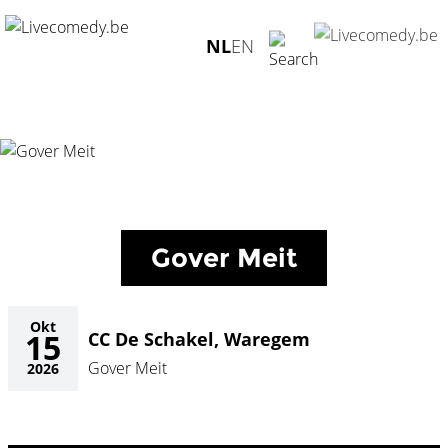
Home
/
Agenda
/
Gover Meit
/
CC De Schakel, Waregem -
NL
EN
15.10.2026
Gover Meit
Okt
15
CC De Schakel, Waregem
Gover Meit
2026