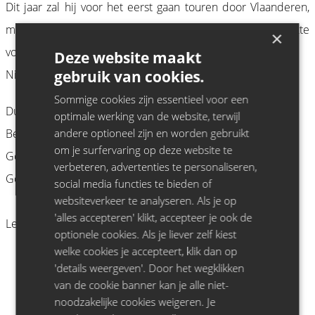
Dit jaar zal hij voor het eerst gaan touren door Vlaanderen,
met een speciaal voor de Belgen op maat gemaakte
×
voorstelling: 'LARIE’
Deze website maakt
gebruik van cookies.
Niets is wat het lijkt, en alles lijkt op niets.
Sommige cookies zijn essentieel voor een
Dus oordeelt u zelf.
optimale werking van de website, terwijl
andere optioneel zijn en worden gebruikt
Bent u er klaar voor of toch liever klaar mee?
om je surfervaring op deze website te
Gover Meit is Het Beest.
verbeteren, advertenties te personaliseren,
Gover Meit zwetst maar wat.
social media functies te bieden of
websiteverkeer te analyseren. Als je op
'alles accepteren' klikt, accepteer je ook de
Leeftijdsadvies: 12+
optionele cookies. Als je liever zelf kiest
welke cookies je accepteert, klik dan op
'details weergeven'. Door het wegklikken
van de cookie banner kan je alle niet-
noodzakelijke cookies weigeren. Je