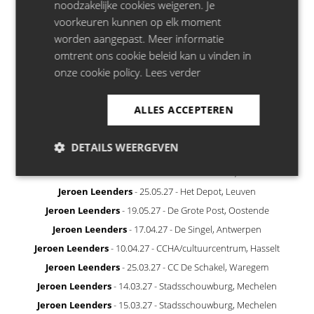
noodzakelijke cookies weigeren. Je
voorkeuren kunnen op elk moment
worden aangepast. Meer informatie
omtrent ons cookie beleid kan u vinden in
onze cookie policy.
Lees verder
RECENTLY ANNOUNCED
ALLES ACCEPTEREN
Juliet
- 22.11.26 - Minard, Gent
Juliet
- 14.10.26 - Zuiderpershuis, Antwerpen
DETAILS WEERGEVEN
Bill Bailey
- 21.04.27 - Stadsschouwburg, Antwerpen
Francesco De Carlo
- 22.10.26 - La Madeleine, Brussel
Jeroen Leenders
- 25.05.27 - Het Depot, Leuven
Jeroen Leenders
- 19.05.27 - De Grote Post, Oostende
Jeroen Leenders
- 17.04.27 - De Singel, Antwerpen
Jeroen Leenders
- 10.04.27 - CCHA/cultuurcentrum, Hasselt
Jeroen Leenders
- 25.03.27 - CC De Schakel, Waregem
Jeroen Leenders
- 14.03.27 - Stadsschouwburg, Mechelen
Jeroen Leenders
- 15.03.27 - Stadsschouwburg, Mechelen