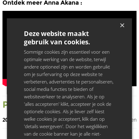
Ontdek meer Anna Akana :
×
Deze website maakt
gebruik van cookies.
Sommige cookies zijn essentieel voor een
optimale werking van de website, terwijl
andere optioneel zijn en worden gebruikt
om je surfervaring op deze website te
verbeteren, advertenties te personaliseren,
social media functies te bieden of
websiteverkeer te analyseren. Als je op
Past
Anna Akana
Shows:
'alles accepteren' klikt, accepteer je ook de
optionele cookies. Als je liever zelf kiest
welke cookies je accepteert, klik dan op
20.01.26
Zuiderpershuis, Antwerpen
'details weergeven'. Door het wegklikken
van de cookie banner kan je alle niet-