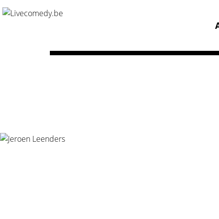
Home
/
Agenda
/
Jeroen Leenders
Showagenda Jero