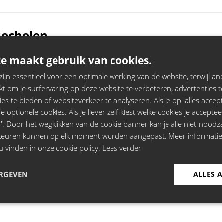
Mechelen
e maakt gebruik van cookies.
jn essentieel voor een optimale werking van de website, terwijl and
t om je surfervaring op deze website te verbeteren, advertenties t
egem
ies te bieden of websiteverkeer te analyseren. Als je op 'alles accepte
 optionele cookies. Als je liever zelf kiest welke cookies je acceptee
'. Door het wegklikken van de cookie banner kan je alle niet-noodza
rkeuren kunnen op elk moment worden aangepast. Meer informati
u vinden in onze cookie policy.
Lees verder
m, Hasselt
ERGEVEN
ALLES 