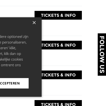
TICKETS & INFO
×
ere optioneel zijn
FOLLOW US
e personaliseren,
TICKETS & INFO
ren' klikt,
rt, klik dan op
kelijke cookies
e omtrent ons
TICKETS & INFO
ACCEPTEREN
TICKETS & INFO