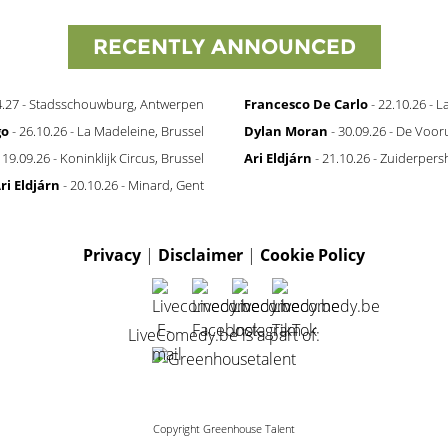
RECENTLY ANNOUNCED
4.27 - Stadsschouwburg, Antwerpen
Francesco De Carlo
- 22.10.26 - 
go
- 26.10.26 - La Madeleine, Brussel
Dylan Moran
- 30.09.26 - De Vooru
 19.09.26 - Koninklijk Circus, Brussel
Ari Eldjárn
- 21.10.26 - Zuiderper
ri Eldjárn
- 20.10.26 - Minard, Gent
Privacy
|
Disclaimer
|
Cookie Policy
LiveComedy.be is a part of:
Copyright Greenhouse Talent