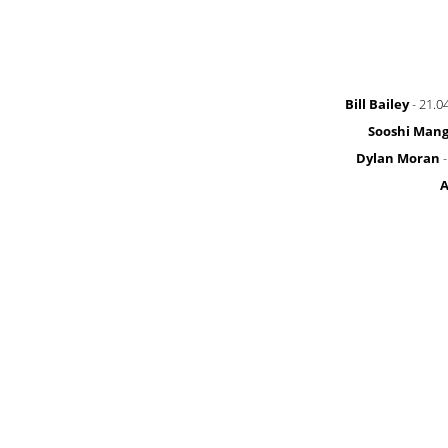
Bill Bailey
- 21.0
Sooshi Man
Dylan Moran
-
A