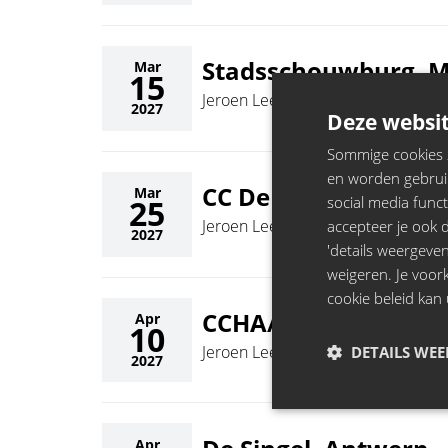
Stadsschouwburg, 
Mar
15
Jeroen Leenders
2027
Deze websit
Sommige cookies zi
en worden gebruik
CC De Schakel, War
Mar
social media funct
25
Jeroen Leenders
accepteer je ook de
2027
'details weergeven
weigeren. Je voo
cookie beleid kan 
CCHA/cultuurcentru
Apr
10
Jeroen Leenders
DETAILS WE
2027
Apr