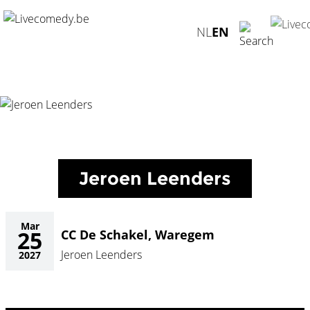
Home
/
Agenda
/
Jeroen Leenders
/
CC De Schakel, Waregem
NL
EN
- 25.03.2027
Jeroen Leenders
Mar
25
CC De Schakel, Waregem
Jeroen Leenders
2027