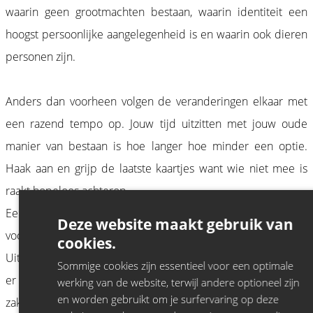
waarin geen grootmachten bestaan, waarin identiteit een
hoogst persoonlijke aangelegenheid is en waarin ook dieren
personen zijn.
Anders dan voorheen volgen de veranderingen elkaar met
een razend tempo op. Jouw tijd uitzitten met jouw oude
manier van bestaan is hoe langer hoe minder een optie.
Haak aan en grijp de laatste kaartjes want wie niet mee is
raakt hopeloos achterop.
Een zaalshow met afgewerkte grappen op volle snelheid
Deze website maakt gebruik van
voor wie de dingen liever niet aan het toeval overlaat.
cookies.
Uiteraard zal het er anarchistisch aantoe gaan. Jeroen streeft
Sommige cookies zijn essentieel voor een optimale
er immers naar de mens al lachend in te laten stemmen met
werking van de website, terwijl andere optioneel zijn
en worden gebruikt om je surfervaring op deze
zaken waar die het stellig mee oneens is.