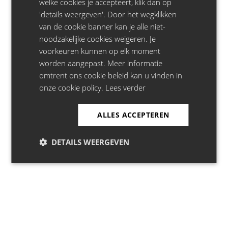
welke cookies je accepteert, klik dan op
Jeroen Leenders
- 15.03.27 - Stadsschouwburg, Mechelen
'details weergeven'. Door het wegklikken
Jeroen Leenders
- 13.03.27 - De Vooruit, Gent
van de cookie banner kan je alle niet-
noodzakelijke cookies weigeren. Je
voorkeuren kunnen op elk moment
Privacy
|
Disclaimer
|
Cookie Policy
worden aangepast. Meer informatie
omtrent ons cookie beleid kan u vinden in
onze cookie policy.
Lees verder
LiveComedy.be is onderdeel van:
ALLES ACCEPTEREN
DETAILS WEERGEVEN
Copyright Greenhouse Talent