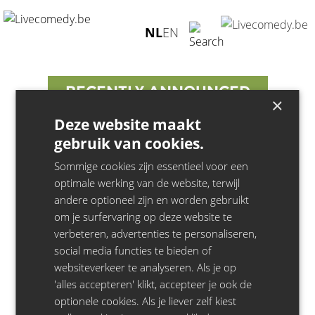
Artist not found
NL
EN
RECENTLY ANNOUNCED
×
Deze website maakt
Juliet
- 22.11.26 - Minard, Gent
gebruik van cookies.
Juliet
- 14.10.26 - Zuiderpershuis, Antwerpen
Sommige cookies zijn essentieel voor een
Bill Bailey
- 21.04.27 - Stadsschouwburg, Antwerpen
optimale werking van de website, terwijl
Francesco De Carlo
- 22.10.26 - La Madeleine, Brussel
andere optioneel zijn en worden gebruikt
Jeroen Leenders
- 25.05.27 - Het Depot, Leuven
om je surfervaring op deze website te
Jeroen Leenders
- 19.05.27 - De Grote Post, Oostende
verbeteren, advertenties te personaliseren,
Jeroen Leenders
- 17.04.27 - De Singel, Antwerpen
social media functies te bieden of
Jeroen Leenders
- 10.04.27 - CCHA/cultuurcentrum, Hasselt
websiteverkeer te analyseren. Als je op
Jeroen Leenders
'alles accepteren' klikt, accepteer je ook de
- 25.03.27 - CC De Schakel, Waregem
optionele cookies. Als je liever zelf kiest
Jeroen Leenders
- 14.03.27 - Stadsschouwburg, Mechelen