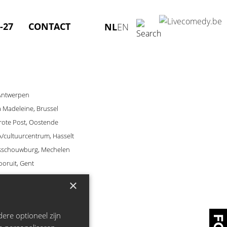
-27
CONTACT
NL
EN
 Antwerpen
La Madeleine, Brussel
Grote Post, Oostende
A/cultuurcentrum, Hasselt
adsschouwburg, Mechelen
ooruit, Gent
×
ere optioneel zijn