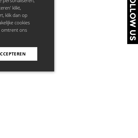
FOLLOW US
e personaliseren,
ren' klikt,
rt, klik dan op
kelijke cookies
e omtrent ons
ACCEPTEREN