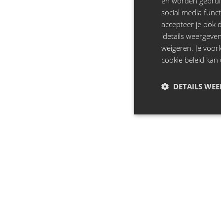
en worden gebruik
social media funct
accepteer je ook de
'details weergeven
weigeren. Je voo
cookie beleid kan 
DETAILS WE