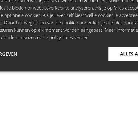
t om je surfervaring op deze website te verbeteren, advertenties t
LiveComedy.be is onderdeel van:
ies te bieden of websiteverkeer te analyseren. Als je op 'alles accepte
 optionele cookies. Als je liever zelf kiest welke cookies je acceptee
'. Door het wegklikken van de cookie banner kan je alle niet-noodza
rkeuren kunnen op elk moment worden aangepast. Meer informati
Copyright Greenhouse Talent
u vinden in onze cookie policy.
Lees verder
ERGEVEN
ALLES 