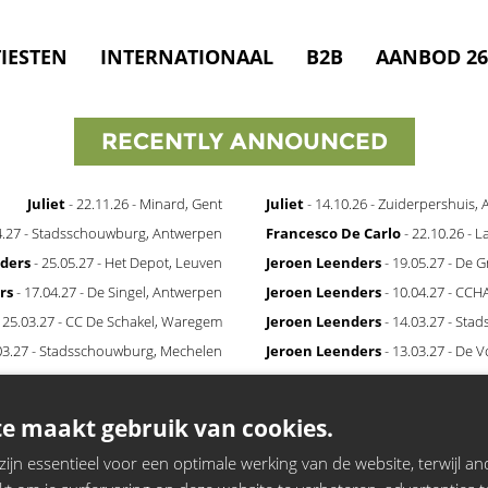
IESTEN
INTERNATIONAAL
B2B
AANBOD 26
RECENTLY ANNOUNCED
Juliet
- 22.11.26 - Minard, Gent
Juliet
- 14.10.26 - Zuiderpershuis,
4.27 - Stadsschouwburg, Antwerpen
Francesco De Carlo
- 22.10.26 - 
ders
- 25.05.27 - Het Depot, Leuven
Jeroen Leenders
- 19.05.27 - De 
rs
- 17.04.27 - De Singel, Antwerpen
Jeroen Leenders
- 10.04.27 - CCH
 25.03.27 - CC De Schakel, Waregem
Jeroen Leenders
- 14.03.27 - St
03.27 - Stadsschouwburg, Mechelen
Jeroen Leenders
- 13.03.27 - De V
e maakt gebruik van cookies.
Privacy
|
Disclaimer
|
Cookie Policy
jn essentieel voor een optimale werking van de website, terwijl and