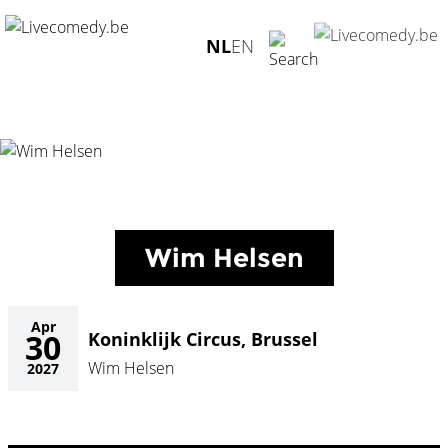
Home
/
Agenda
/
Wim Helsen
/
Koninklijk Circus, Brussel -
NL
EN
30.04.2027
Wim Helsen
Apr
30
Koninklijk Circus, Brussel
Wim Helsen
2027