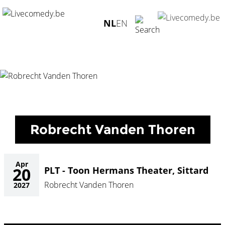
Home
/
Agenda
/
Robrecht Vanden Thoren
/
PLT - Toon
NL
EN
Hermans Theater, Sittard - 20.04.2027
Robrecht Vanden Thoren
Apr
20
PLT - Toon Hermans Theater, Sittard
Robrecht Vanden Thoren
2027