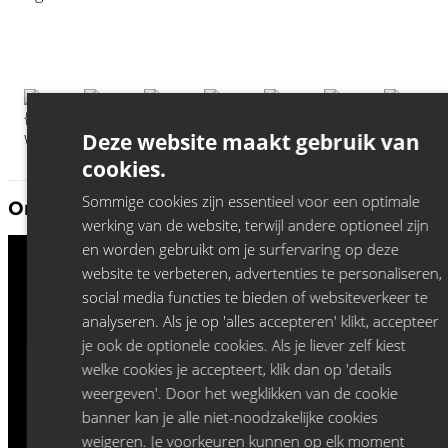
Deze website maakt gebruik van
cookies.
Sommige cookies zijn essentieel voor een optimale
Ontdek meer Jeroen Leenders:
werking van de website, terwijl andere optioneel zijn
en worden gebruikt om je surfervaring op deze
website te verbeteren, advertenties te personaliseren,
social media functies te bieden of websiteverkeer te
analyseren. Als je op 'alles accepteren' klikt, accepteer
je ook de optionele cookies. Als je liever zelf kiest
welke cookies je accepteert, klik dan op 'details
weergeven'. Door het wegklikken van de cookie
banner kan je alle niet-noodzakelijke cookies
weigeren. Je voorkeuren kunnen op elk moment