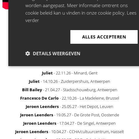
worden aangepast. Meer informatie omtrent ons
cookie beleid kan u vinden in onze cookie policy.
Lees
verder
ALLES ACCEPTEREN
DETAILS WEERGEVEN
RECENTLY ANNOUNCED
Juliet
- 22.11.26 - Minard, Gent
Juliet
- 14.10.26 - Zuiderpershuis, Antwerpen
Bill Bailey
- 21.04.27 - Stadsschouwburg, Antwerpen
Francesco De Carlo
- 22.10.26 - La Madeleine, Brussel
Jeroen Leenders
- 25.05.27 - Het Depot, Leuven
Jeroen Leenders
- 19.05.27 - De Grote Post, Oostende
Jeroen Leenders
- 17.04.27 - De Singel, Antwerpen
Jeroen Leenders
- 10.04.27 - CCHA/cultuurcentrum, Hasselt