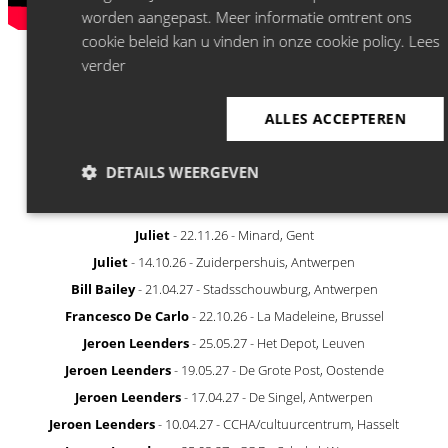
worden aangepast. Meer informatie omtrent ons
cookie beleid kan u vinden in onze cookie policy.
Lees
verder
ALLES ACCEPTEREN
DETAILS WEERGEVEN
RECENTLY ANNOUNCED
Juliet
- 22.11.26 - Minard, Gent
Juliet
- 14.10.26 - Zuiderpershuis, Antwerpen
Bill Bailey
- 21.04.27 - Stadsschouwburg, Antwerpen
Francesco De Carlo
- 22.10.26 - La Madeleine, Brussel
Jeroen Leenders
- 25.05.27 - Het Depot, Leuven
Jeroen Leenders
- 19.05.27 - De Grote Post, Oostende
Jeroen Leenders
- 17.04.27 - De Singel, Antwerpen
Jeroen Leenders
- 10.04.27 - CCHA/cultuurcentrum, Hasselt