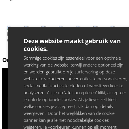
Deze website maakt gebruik van
cookies.
Sommige cookies zijn essentieel voor een optimale
Ontdek meer Jeroen Leenders:
werking van de website, terwijl andere optioneel zijn
en worden gebruikt om je surfervaring op deze
website te verbeteren, advertenties te personaliseren,
social media functies te bieden of websiteverkeer te
analyseren. Als je op 'alles accepteren' klikt, accepteer
je ook de optionele cookies. Als je liever zelf kiest
welke cookies je accepteert, klik dan op 'details
weergeven'. Door het wegklikken van de cookie
banner kan je alle niet-noodzakelijke cookies
weigeren. Je voorkeuren kunnen op elk moment