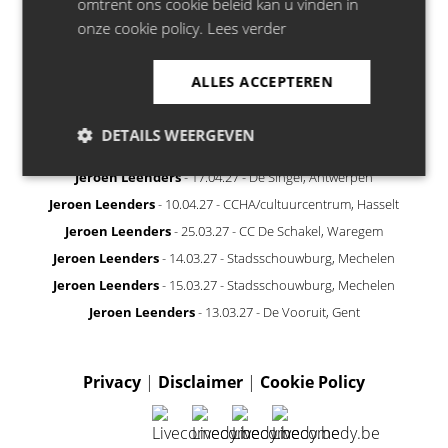
omtrent ons cookie beleid kan u vinden in
Juliet
- 22.11.26 - Minard, Gent
onze cookie policy.
Lees verder
Juliet
- 14.10.26 - Zuiderpershuis, Antwerpen
Bill Bailey
- 21.04.27 - Stadsschouwburg, Antwerpen
ALLES ACCEPTEREN
Francesco De Carlo
- 22.10.26 - La Madeleine, Brussel
Jeroen Leenders
- 25.05.27 - Het Depot, Leuven
DETAILS WEERGEVEN
Jeroen Leenders
- 19.05.27 - De Grote Post, Oostende
Jeroen Leenders
- 17.04.27 - De Singel, Antwerpen
Jeroen Leenders
- 10.04.27 - CCHA/cultuurcentrum, Hasselt
Jeroen Leenders
- 25.03.27 - CC De Schakel, Waregem
Jeroen Leenders
- 14.03.27 - Stadsschouwburg, Mechelen
Jeroen Leenders
- 15.03.27 - Stadsschouwburg, Mechelen
Jeroen Leenders
- 13.03.27 - De Vooruit, Gent
Privacy
|
Disclaimer
|
Cookie Policy