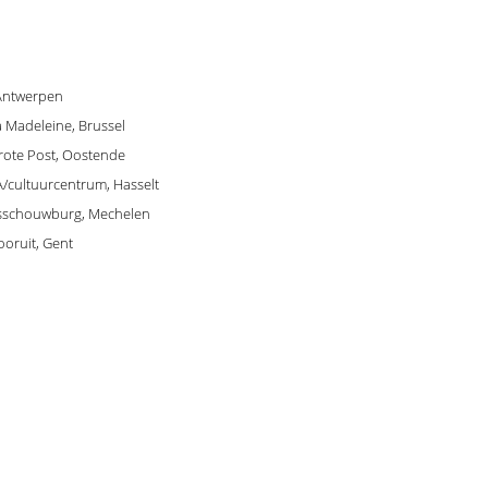
 Antwerpen
La Madeleine, Brussel
Grote Post, Oostende
A/cultuurcentrum, Hasselt
adsschouwburg, Mechelen
ooruit, Gent