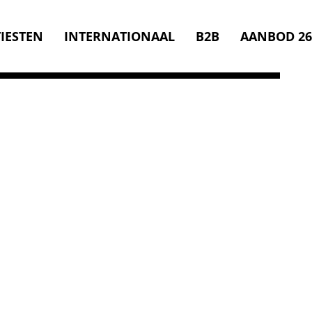
IESTEN
INTERNATIONAAL
B2B
AANBOD 26
aak met de Toekomst