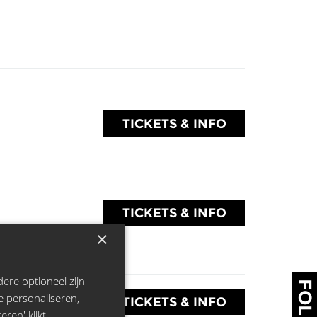
TICKETS & INFO
TICKETS & INFO
×
ere optioneel zijn
e personaliseren,
TICKETS & INFO
ren' klikt,