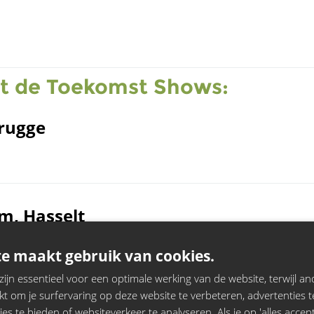
t de Toekomst Shows:
rugge
m, Hasselt
e maakt gebruik van cookies.
jn essentieel voor een optimale werking van de website, terwijl and
t om je surfervaring op deze website te verbeteren, advertenties t
mbeek
ies te bieden of websiteverkeer te analyseren. Als je op 'alles accepte