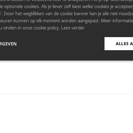
 optionele cookies. Als je liever zelf kiest welke cookies je acceptee
'. Door het wegklikken van de cookie banner kan je alle niet-noodza
rkeuren kunnen op elk moment worden aangepast. Meer informati
u vinden in onze cookie policy.
Lees verder
, Gent
ERGEVEN
ALLES 