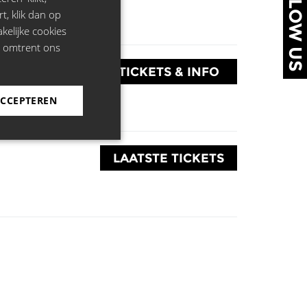
FOLLOW US
rt, klik dan op
kelijke cookies
e omtrent ons
TICKETS & INFO
ACCEPTEREN
LAATSTE TICKETS