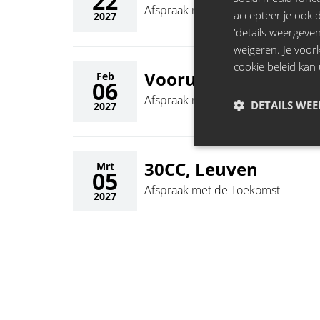
22
Afspraak met de Toekomst
accepteer je ook de
2027
'details weergeven
weigeren. Je voo
cookie beleid kan 
Vooruit Theaterzaal
Feb
06
Afspraak met de Toekomst
DETAILS WE
2027
30CC, Leuven
Mrt
05
Afspraak met de Toekomst
2027