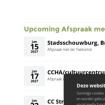
Upcoming Afspraak me
Stadsschouwburg, B
Jan
15
Afspraak met de Toekomst
2027
CCHA/cultuurcentru
Jan
17
Afspraak met de Toekomst
2027
Deze websit
Sommige cookies zi
en worden gebruik
CC Strombeek, Stro
Jan
social media funct