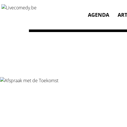
Home
/
Agenda
/
Afspraak met de Toekomst
AGENDA
ART
Showagenda Afspr