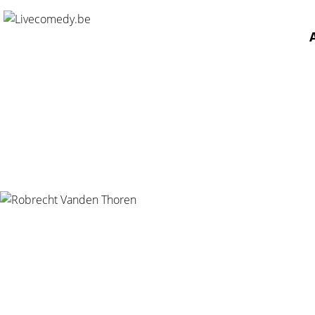
Home
/
Agenda
/
Robrecht Vanden Thoren
/
De Expedit