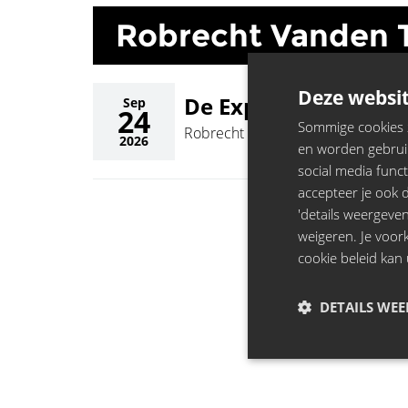
Robrecht Vanden 
Deze websit
De Expeditie, Gent
Sep
24
Sommige cookies zi
Robrecht Vanden Thoren
2026
en worden gebruik
social media funct
accepteer je ook de
'details weergeven
weigeren. Je voo
cookie beleid kan 
DETAILS WE