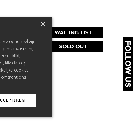
×
WAITING LIST
ere optioneel zijn
FOLLOW US
SOLD OUT
e personaliseren,
ren' klikt,
rt, klik dan op
kelijke cookies
e omtrent ons
ACCEPTEREN