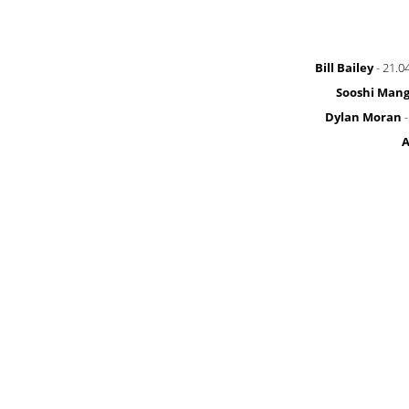
Bill Bailey
- 21.0
Sooshi Man
Dylan Moran
-
A