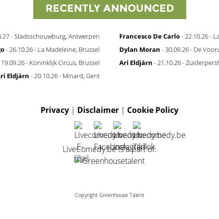
RECENTLY ANNOUNCED
4.27 - Stadsschouwburg, Antwerpen
Francesco De Carlo
- 22.10.26 - 
go
- 26.10.26 - La Madeleine, Brussel
Dylan Moran
- 30.09.26 - De Vooru
 19.09.26 - Koninklijk Circus, Brussel
Ari Eldjárn
- 21.10.26 - Zuiderper
ri Eldjárn
- 20.10.26 - Minard, Gent
Privacy
|
Disclaimer
|
Cookie Policy
LiveComedy.be is a part of:
Copyright Greenhouse Talent