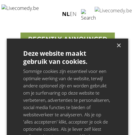
Artist not found
NL
EN
RECENTLY ANNOUNCED
×
Deze website maakt
Juliet
- 22.11.26 - Minard, Gent
gebruik van cookies.
Juliet
- 14.10.26 - Zuiderpershuis, Antwerpen
Sommige cookies zijn essentieel voor een
Bill Bailey
- 21.04.27 - Stadsschouwburg, Antwerpen
optimale werking van de website, terwijl
Francesco De Carlo
- 22.10.26 - La Madeleine, Brussel
andere optioneel zijn en worden gebruikt
Jeroen Leenders
- 25.05.27 - Het Depot, Leuven
om je surfervaring op deze website te
Jeroen Leenders
- 19.05.27 - De Grote Post, Oostende
verbeteren, advertenties te personaliseren,
Jeroen Leenders
- 17.04.27 - De Singel, Antwerpen
social media functies te bieden of
Jeroen Leenders
- 10.04.27 - CCHA/cultuurcentrum, Hasselt
websiteverkeer te analyseren. Als je op
Jeroen Leenders
'alles accepteren' klikt, accepteer je ook de
- 25.03.27 - CC De Schakel, Waregem
optionele cookies. Als je liever zelf kiest
Jeroen Leenders
- 14.03.27 - Stadsschouwburg, Mechelen