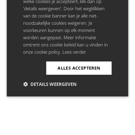
welke cookies je accepteert, klik dan op
Jeroen Leenders
- 15.03.27 - Stadsschouwburg, Mechelen
'details weergeven'. Door het wegklikken
Jeroen Leenders
- 13.03.27 - De Vooruit, Gent
van de cookie banner kan je alle niet-
noodzakelijke cookies weigeren. Je
voorkeuren kunnen op elk moment
Privacy
|
Disclaimer
|
Cookie Policy
worden aangepast. Meer informatie
omtrent ons cookie beleid kan u vinden in
onze cookie policy.
Lees verder
LiveComedy.be is onderdeel van:
ALLES ACCEPTEREN
DETAILS WEERGEVEN
Copyright Greenhouse Talent