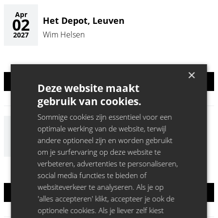
Apr
02
Het Depot, Leuven
Wim Helsen
2027
×
SOLD OUT
Deze website maakt
gebruik van cookies.
Sommige cookies zijn essentieel voor een
Apr
optimale werking van de website, terwijl
03
Het Depot, Leuven
andere optioneel zijn en worden gebruikt
Wim Helsen
2027
om je surfervaring op deze website te
verbeteren, advertenties te personaliseren,
social media functies te bieden of
websiteverkeer te analyseren. Als je op
SOLD OUT
'alles accepteren' klikt, accepteer je ook de
optionele cookies. Als je liever zelf kiest