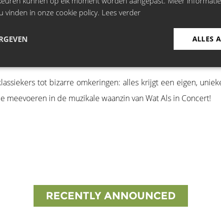
rkeuren kunnen op elk moment worden aangepast. Meer informati
en?
u vinden in onze cookie policy.
Lees verder
ERGEVEN
ALLES 
was geweest?
klassiekers tot bizarre omkeringen: alles krijgt een eigen, un
je meevoeren in de muzikale waanzin van Wat Als in Concert!
RECENTLY ANNOUNCED