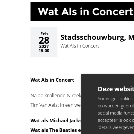
Wat Als in Concert
Feb
Stadsschouwburg, 
28
Wat Als in Concert
2027
15:00
Wat Als in Concert
Deze websit
Na de knallende tv-reeks 'Wat Als?’, nu de muzi
Sommige cookies zi
Tim Van Aelst in een wereld vol absurde en verra
en worden gebruik
social media funct
accepteer je ook de
Wat als Michael Jackson in de Kempen was
'details weergeven
Wat als The Beatles een punkband waren?