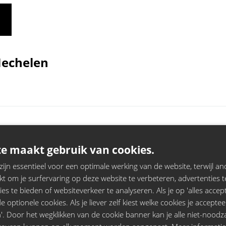
Mechelen
e maakt gebruik van cookies.
kale vertaling in een al even verrassende live show! Duik sam
jn essentieel voor een optimale werking van de website, terwijl and
ssende wat-als-scenario’s.
t om je surfervaring op deze website te verbeteren, advertenties t
ies te bieden of websiteverkeer te analyseren. Als je op 'alles accepte
 optionele cookies. Als je liever zelf kiest welke cookies je acceptee
 geboren?
'. Door het wegklikken van de cookie banner kan je alle niet-noodza