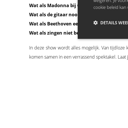
weigeren. Je voo
Wat als Madonna bij Clouseau had gezong
cookie beleid kan 
Wat als de gitaar nooit was uitgevonden?
DETAILS WE
Wat als Beethoven een singer-songwriter 
Wat als zingen niet bestond?
In deze show wordt alles mogelijk. Van tijdloze 
komen samen in een verrassend spektakel. Laat 