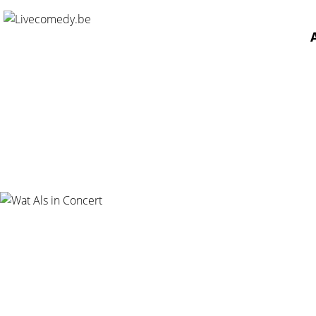
Home
/
Agenda
/
Wat Als in Concert
/
Stadsschouwburg