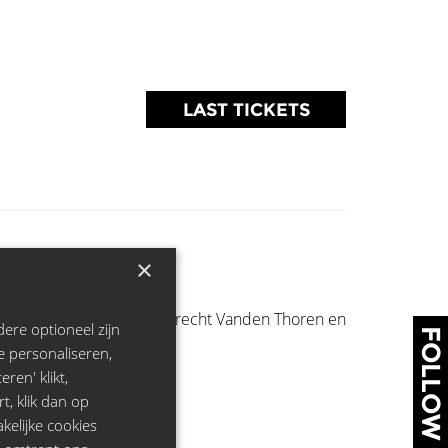
LAST TICKETS
×
en met Ruth Beeckmans, Robrecht Vanden Thoren en
ere optioneel zijn
FOLLOW US
e personaliseren,
ren' klikt,
rt, klik dan op
kelijke cookies