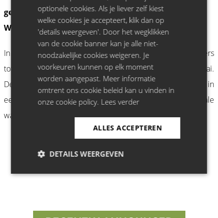
optionele cookies. Als je liever zelf kiest
geweest?
welke cookies je accepteert, klik dan op
Wat als zingen niet bestond?
'details weergeven'. Door het wegklikken
van de cookie banner kan je alle niet-
In deze show wordt alles mogelijk. Van tijdloze klassiekers
noodzakelijke cookies weigeren. Je
voorkeuren kunnen op elk moment
tot bizarre omkeringen: alles krijgt een eigen, unieke draai.
worden aangepast. Meer informatie
De muziek, de humor en de verbeelding komen samen in
omtrent ons cookie beleid kan u vinden in
een verrassend spektakel. Laat je meevoeren in de muzikale
onze cookie policy.
Lees verder
waanzin van Wat Als in Concert!
ALLES ACCEPTEREN
DETAILS WEERGEVEN