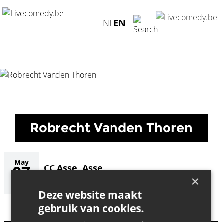
Home
/
Agenda
/
Robrecht Vanden Thoren
/
CC Asse, Asse -
NL
EN
07.05.2027
Robrecht Vanden Thoren
May
07
CC Asse, Asse
×
Robrecht Vanden Thoren
2027
Deze website maakt
gebruik van cookies.