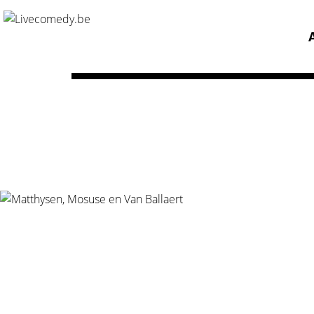
Home
/
Agenda
/
Matthysen, Mosuse en Van Ballaert
Showagenda Matth