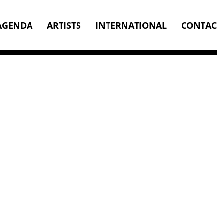
AGENDA
ARTISTS
INTERNATIONAL
CONTAC
ysen, Mosuse en Van Ball