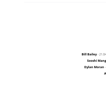
Bill Bailey
- 21.0
Sooshi Man
Dylan Moran
-
A