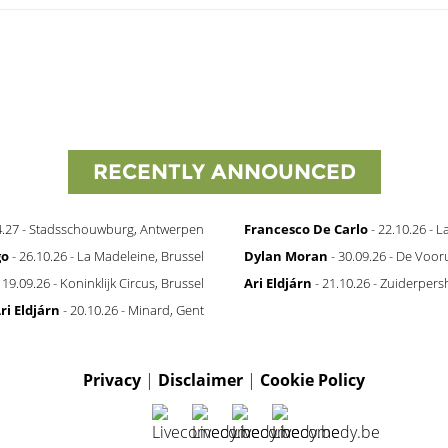
RECENTLY ANNOUNCED
4.27 - Stadsschouwburg, Antwerpen
Francesco De Carlo
- 22.10.26 - 
go
- 26.10.26 - La Madeleine, Brussel
Dylan Moran
- 30.09.26 - De Vooru
 19.09.26 - Koninklijk Circus, Brussel
Ari Eldjárn
- 21.10.26 - Zuiderper
ri Eldjárn
- 20.10.26 - Minard, Gent
Privacy
|
Disclaimer
|
Cookie Policy