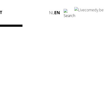
T
NL
EN
aert