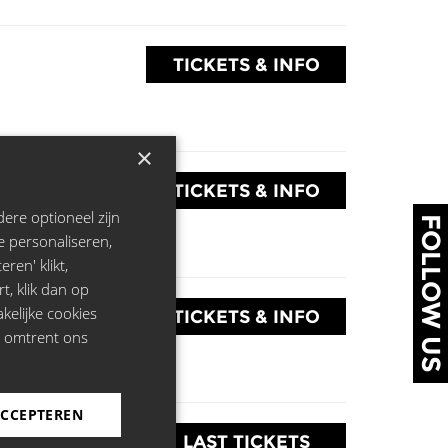
TICKETS & INFO
×
TICKETS & INFO
ere optioneel zijn
FOLLOW US
e personaliseren,
ren' klikt,
rt, klik dan op
kelijke cookies
TICKETS & INFO
e omtrent ons
ACCEPTEREN
LAST TICKETS