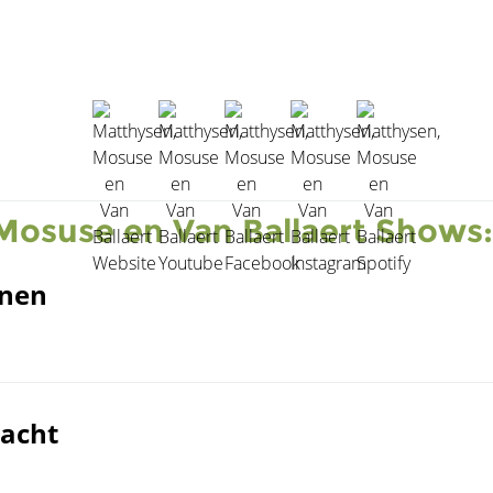
osuse en Van Ballaert Shows:
enen
aacht