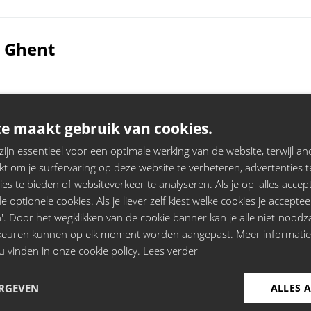
, Ghent
e maakt gebruik van cookies.
jn essentieel voor een optimale werking van de website, terwijl and
t om je surfervaring op deze website te verbeteren, advertenties t
ies te bieden of websiteverkeer te analyseren. Als je op 'alles accepte
 optionele cookies. Als je liever zelf kiest welke cookies je acceptee
'. Door het wegklikken van de cookie banner kan je alle niet-noodza
-op-den-Berg
rkeuren kunnen op elk moment worden aangepast. Meer informati
u vinden in onze cookie policy.
Lees verder
ERGEVEN
ALLES 