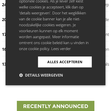
optionele cookies. Als je liever zelf kiest
24.03.26
Zuiderpershuis, Antwerp
welke cookies je accepteert, klik dan op
'details weergeven'. Door het wegklikken
van de cookie banner kan je alle niet-
20.03.26
GC De Bunder, Moorslede
noodzakelijke cookies weigeren. Je
voorkeuren kunnen op elk moment
17.03.26
De Vooruit, Ghent
worden aangepast. Meer informatie
omtrent ons cookie beleid kan u vinden in
onze cookie policy.
Lees verder
16.03.26
Het Depot, Leuven
ALLES ACCEPTEREN
13.03.26
Cultuurcentrum 't Schaliken, Herentals
DETAILS WEERGEVEN
RECENTLY ANNOUNCED