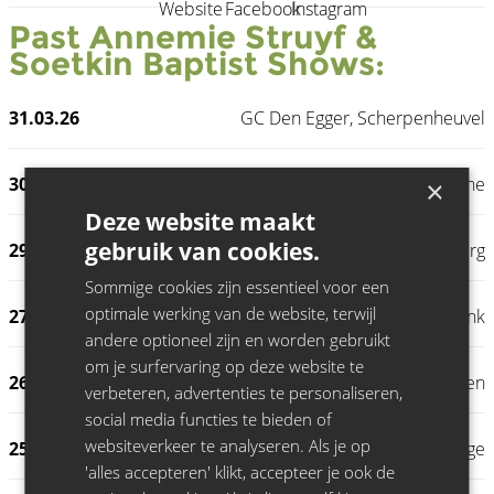
Past
Annemie Struyf &
Soetkin Baptist
Shows:
31.03.26
GC Den Egger, Scherpenheuvel
30.03.26
Staf Versluys, Bredene
×
Deze website maakt
gebruik van cookies.
29.03.26
CC Zwaneberg, Heist-op-den-Berg
Sommige cookies zijn essentieel voor een
optimale werking van de website, terwijl
27.03.26
C-Mine, Genk
andere optioneel zijn en worden gebruikt
om je surfervaring op deze website te
26.03.26
De Velinx, Tongeren
verbeteren, advertenties te personaliseren,
social media functies te bieden of
websiteverkeer te analyseren. Als je op
25.03.26
Stadsschouwburg, Brugge
'alles accepteren' klikt, accepteer je ook de